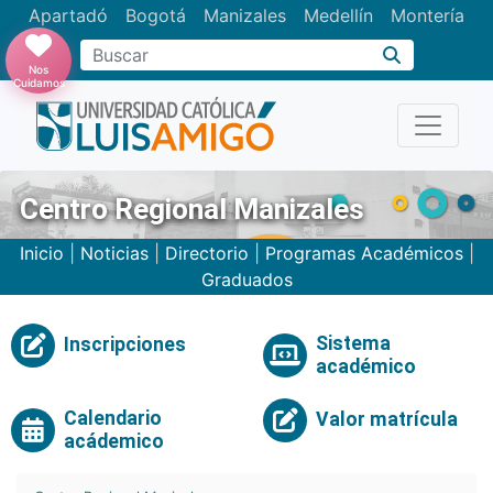
Apartadó
Bogotá
Manizales
Medellín
Montería
Nos
Cuidamos
Centro Regional Manizales
Inicio
|
Noticias
|
Directorio
|
Programas Académicos
|
Graduados
Sistema
Inscripciones
académico
Calendario
Valor matrícula
acádemico