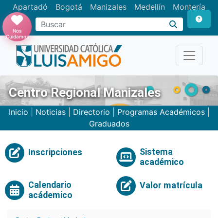
Apartadó
Bogotá
Manizales
Medellín
Montería
Nos
Cuidamos
Centro Regional Manizales
Inicio
|
Noticias
|
Directorio
|
Programas Académicos
|
Graduados
Sistema
Inscripciones
académico
Calendario
Valor matrícula
acádemico