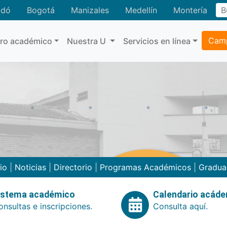
adó
Bogotá
Manizales
Medellín
Montería
Camp
tro académico
Nuestra U
Servicios en línea
cio
|
Noticias
|
Directorio
|
Programas Académicos
|
Gradua
istema académico
Calendario acád
nsultas e inscripciones.
Consulta aquí.