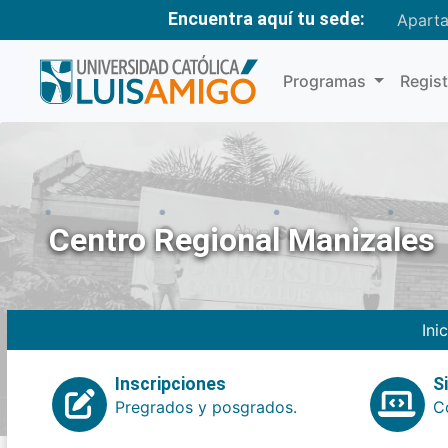
Encuentra aquí tu sede:
Apart
Programas
Regis
Centro Regional Manizales
Ini
Inscripciones
S
Pregrados y posgrados.
Co