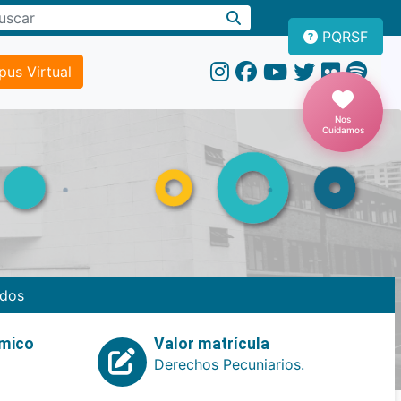
PQRSF
us Virtual
Nos
Cuidamos
dos
emico
Valor matrícula
Derechos Pecuniarios.