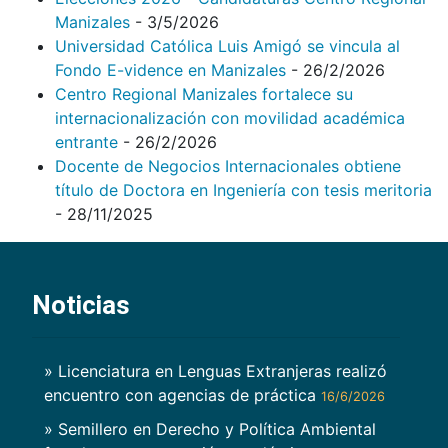
Manizales
- 3/5/2026
Universidad Católica Luis Amigó se vincula al
Fondo E-vidence en Manizales
- 26/2/2026
Centro Regional Manizales fortalece su
internacionalización con movilidad académica
entrante
- 26/2/2026
Docente de Negocios Internacionales obtiene
título de Doctora en Ingeniería con tesis meritoria
- 28/11/2025
Noticias
» Licenciatura en Lenguas Extranjeras realizó
encuentro con agencias de práctica
16/6/2026
» Semillero en Derecho y Política Ambiental