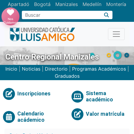
Apartadó
Bogotá
Manizales
Medellín
Montería
Nos
Cuidamos
Centro Regional Manizales
Inicio
|
Noticias
|
Directorio
|
Programas Académicos
|
Graduados
Sistema
Inscripciones
académico
Calendario
Valor matrícula
acádemico