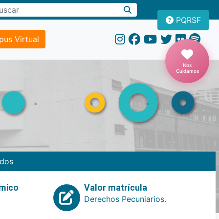
PQRSF
us Virtual
Nos
Cuidamos
dos
emico
Valor matrícula
Derechos Pecuniarios.