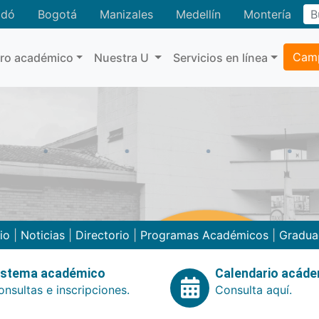
adó
Bogotá
Manizales
Medellín
Montería
Camp
tro académico
Nuestra U
Servicios en línea
cio
|
Noticias
|
Directorio
|
Programas Académicos
|
Gradua
istema académico
Calendario acád
nsultas e inscripciones.
Consulta aquí.