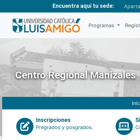
Encuentra aquí tu sede:
Apart
Programas
Regis
Centro Regional Manizales
Ini
Inscripciones
S
Pregrados y posgrados.
Co