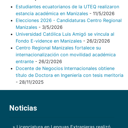
Estudiantes ecuatorianos de la UTEQ realizaron
estancia académica en Manizales
- 11/5/2026
Elecciones 2026 - Candidaturas Centro Regional
Manizales
- 3/5/2026
Universidad Católica Luis Amigó se vincula al
Fondo E-vidence en Manizales
- 26/2/2026
Centro Regional Manizales fortalece su
internacionalización con movilidad académica
entrante
- 26/2/2026
Docente de Negocios Internacionales obtiene
título de Doctora en Ingeniería con tesis meritoria
- 28/11/2025
Noticias
» Licenciatura en Lenguas Extranjeras realizó