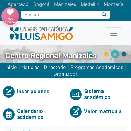
Apartadó
Bogotá
Manizales
Medellín
Montería
Nos
Cuidamos
Centro Regional Manizales
Inicio
|
Noticias
|
Directorio
|
Programas Académicos
|
Graduados
Sistema
Inscripciones
académico
Calendario
Valor matrícula
acádemico