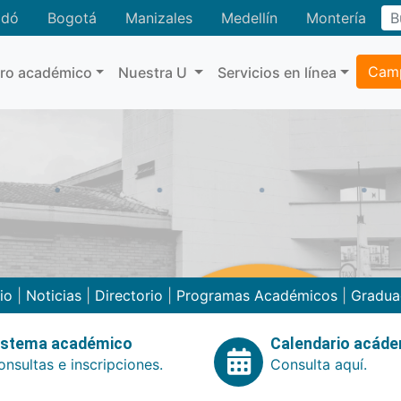
adó
Bogotá
Manizales
Medellín
Montería
Camp
tro académico
Nuestra U
Servicios en línea
cio
|
Noticias
|
Directorio
|
Programas Académicos
|
Gradua
istema académico
Calendario acád
nsultas e inscripciones.
Consulta aquí.