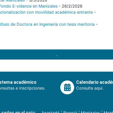
nal Manizales
- 3/5/2026
l Fondo E-vidence en Manizales
- 26/2/2026
acionalización con movilidad académica entrante
-
tulo de Doctora en Ingeniería con tesis meritoria
-
..
istema académico
Calendario acad
nsultas e inscripciones.
Consulta aquí.
sedes en el país:
Apartadó
|
Bogotá
|
Manizales
|
Mont