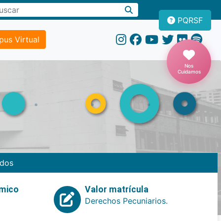
PQRSF
us Virtual
Nos
Cuidamos
dos
emico
Valor matrícula
Derechos Pecuniarios.