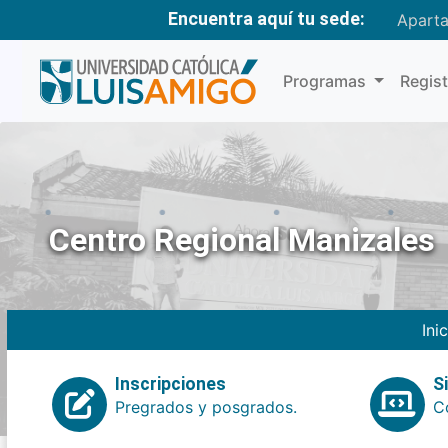
Encuentra aquí tu sede:
Apart
Programas
Regis
Centro Regional Manizales
Ini
Inscripciones
S
Pregrados y posgrados.
Co