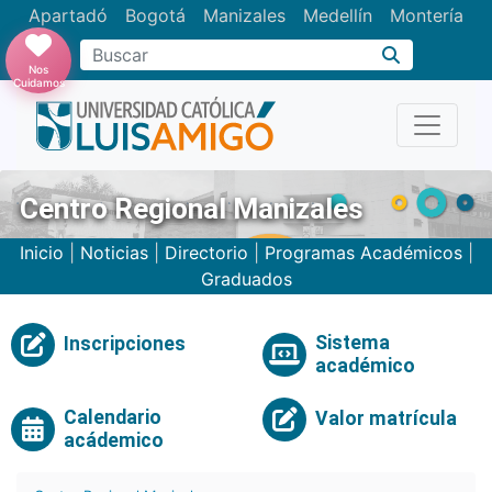
Apartadó
Bogotá
Manizales
Medellín
Montería
Nos
Cuidamos
Centro Regional Manizales
Inicio
|
Noticias
|
Directorio
|
Programas Académicos
|
Graduados
Sistema
Inscripciones
académico
Calendario
Valor matrícula
acádemico