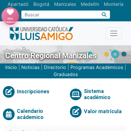
Apartadó
Bogotá
Manizales
Medellín
Montería
Nos
Cuidamos
Centro Regional Manizales
Inicio
|
Noticias
|
Directorio
|
Programas Académicos
|
Graduados
Sistema
Inscripciones
académico
Calendario
Valor matrícula
acádemico