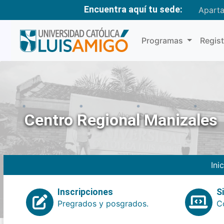
Encuentra aquí tu sede:
Apart
Programas
Regis
Centro Regional Manizales
Ini
Inscripciones
S
Pregrados y posgrados.
Co