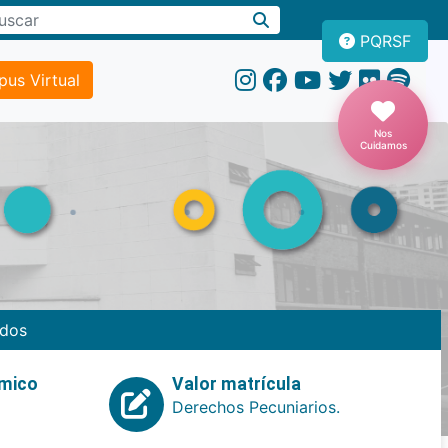
PQRSF
us Virtual
Nos
Cuidamos
dos
emico
Valor matrícula
Derechos Pecuniarios.