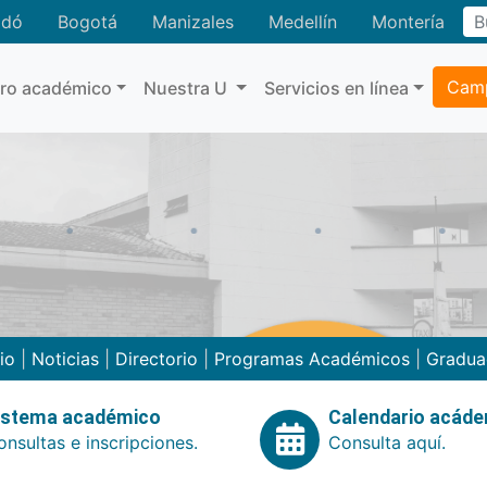
adó
Bogotá
Manizales
Medellín
Montería
Camp
tro académico
Nuestra U
Servicios en línea
cio
|
Noticias
|
Directorio
|
Programas Académicos
|
Gradua
istema académico
Calendario acád
nsultas e inscripciones.
Consulta aquí.