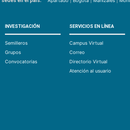
sedes en el país:
Apartadó
|
Bogotá
|
Manizales
|
Mont
INVESTIGACIÓN
SERVICIOS EN LÍNEA
Semilleros
Campus Virtual
Grupos
Correo
Convocatorias
Directorio Virtual
Atención al usuario