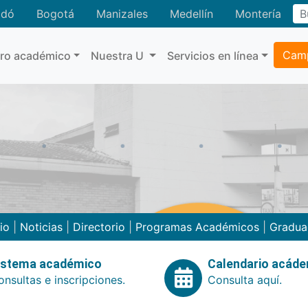
adó
Bogotá
Manizales
Medellín
Montería
Camp
tro académico
Nuestra U
Servicios en línea
cio
|
Noticias
|
Directorio
|
Programas Académicos
|
Gradua
istema académico
Calendario acád
nsultas e inscripciones.
Consulta aquí.