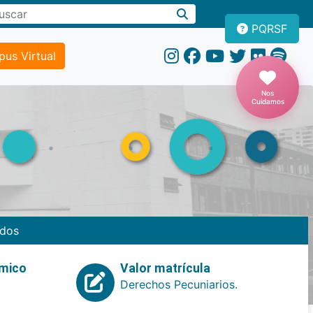
PQRSF
us Virtual
Nos
Cuidamos
dos
emico
Valor matrícula
Derechos Pecuniarios.