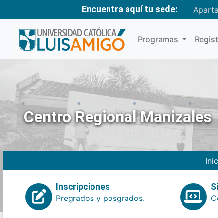
Encuentra aquí tu sede:
Apart
Programas
Regis
Centro Regional Manizales
Ini
Inscripciones
S
Pregrados y posgrados.
Co