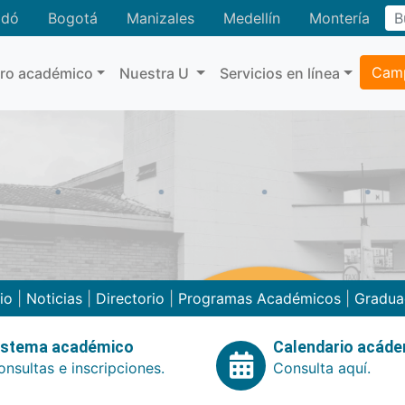
adó
Bogotá
Manizales
Medellín
Montería
Camp
tro académico
Nuestra U
Servicios en línea
cio
|
Noticias
|
Directorio
|
Programas Académicos
|
Gradua
istema académico
Calendario acád
nsultas e inscripciones.
Consulta aquí.