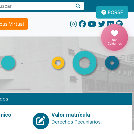
PQRSF
us Virtual
Nos
Cuidamos
dos
emico
Valor matrícula
Derechos Pecuniarios.