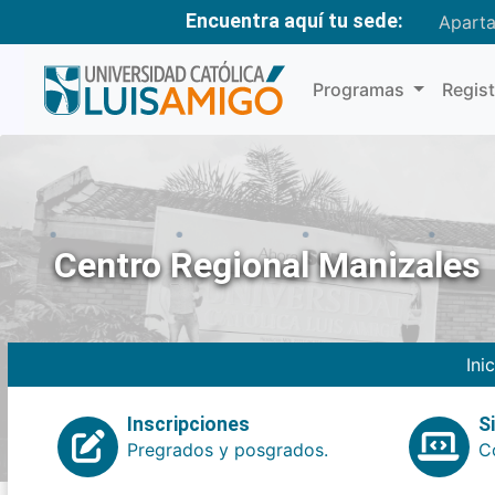
Encuentra aquí tu sede:
Apart
Programas
Regis
Centro Regional Manizales
Ini
Inscripciones
S
Pregrados y posgrados.
Co