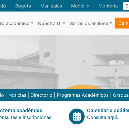
adó
Bogotá
Manizales
Medellín
Montería
Camp
tro académico
Nuestra U
Servicios en línea
cio
|
Noticias
|
Directorio
|
Programas Académicos
|
Gradua
istema académico
Calendario acád
nsultas e inscripciones.
Consulta aquí.