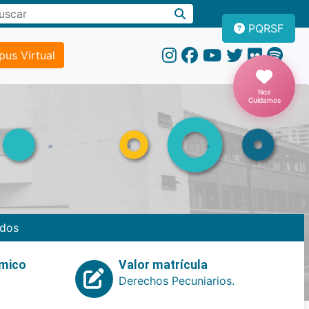
PQRSF
us Virtual
Nos
Cuidamos
dos
emico
Valor matrícula
Derechos Pecuniarios.