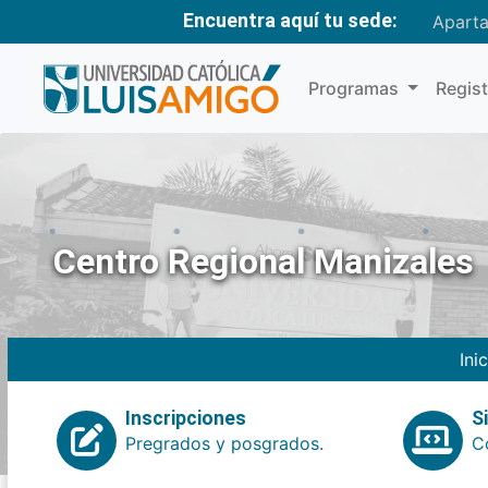
Encuentra aquí tu sede:
Apart
Programas
Regis
Centro Regional Manizales
Ini
Inscripciones
S
Pregrados y posgrados.
Co