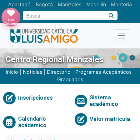
Apartadó
Bogotá
Manizales
Medellín
Montería
Nos
Cuidamos
Centro Regional Manizales
Inicio
|
Noticias
|
Directorio
|
Programas Académicos
|
Graduados
Sistema
Inscripciones
académico
Calendario
Valor matrícula
acádemico