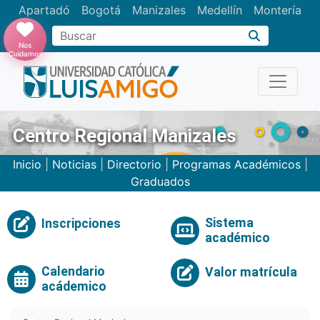
Apartadó
Bogotá
Manizales
Medellín
Montería
Nos
Cuidamos
Centro Regional Manizales
Inicio
|
Noticias
|
Directorio
|
Programas Académicos
|
Graduados
Sistema
Inscripciones
académico
Calendario
Valor matrícula
acádemico