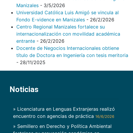
Manizales
- 3/5/2026
Universidad Católica Luis Amigó se vincula al
Fondo E-vidence en Manizales
- 26/2/2026
Centro Regional Manizales fortalece su
internacionalización con movilidad académica
entrante
- 26/2/2026
Docente de Negocios Internacionales obtiene
título de Doctora en Ingeniería con tesis meritoria
- 28/11/2025
Noticias
» Licenciatura en Lenguas Extranjeras realizó
encuentro con agencias de práctica
16/6/2026
» Semillero en Derecho y Política Ambiental