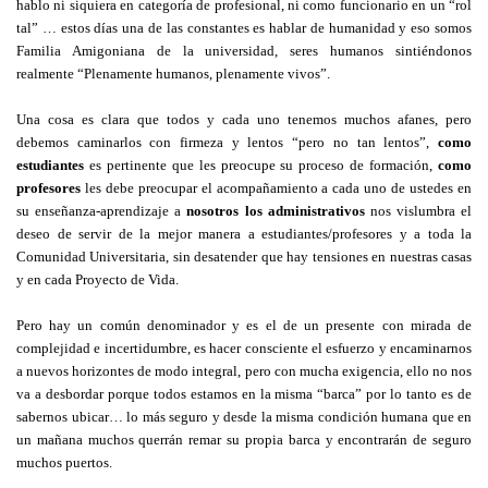
hablo ni siquiera en categoría de profesional, ni como funcionario en un “rol
tal” … estos días una de las constantes es hablar de humanidad y eso somos
Familia Amigoniana de la universidad, seres humanos sintiéndonos
realmente “Plenamente humanos, plenamente vivos”.
Una cosa es clara que todos y cada uno tenemos muchos afanes, pero
debemos caminarlos con firmeza y lentos “pero no tan lentos”,
como
estudiantes
es pertinente que les preocupe su proceso de formación,
como
profesores
les debe preocupar el acompañamiento a cada uno de ustedes en
su enseñanza-aprendizaje a
nosotros los administrativos
nos vislumbra el
deseo de servir de la mejor manera a estudiantes/profesores y a toda la
Comunidad Universitaria, sin desatender que hay tensiones en nuestras casas
y en cada Proyecto de Vida.
Pero hay un común denominador y es el de un presente con mirada de
complejidad e incertidumbre, es hacer consciente el esfuerzo y encaminarnos
a nuevos horizontes de modo integral, pero con mucha exigencia, ello no nos
va a desbordar porque todos estamos en la misma “barca” por lo tanto es de
sabernos ubicar… lo más seguro y desde la misma condición humana que en
un mañana muchos querrán remar su propia barca y encontrarán de seguro
muchos puertos.