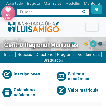
Apartadó
Bogotá
Manizales
Medellín
Montería
Nos
Cuidamos
Centro Regional Manizales
Inicio
|
Noticias
|
Directorio
|
Programas Académicos
|
Graduados
Sistema
Inscripciones
académico
Calendario
Valor matrícula
acádemico