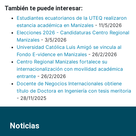
También te puede interesar:
Estudiantes ecuatorianos de la UTEQ realizaron
estancia académica en Manizales
- 11/5/2026
Elecciones 2026 - Candidaturas Centro Regional
Manizales
- 3/5/2026
Universidad Católica Luis Amigó se vincula al
Fondo E-vidence en Manizales
- 26/2/2026
Centro Regional Manizales fortalece su
internacionalización con movilidad académica
entrante
- 26/2/2026
Docente de Negocios Internacionales obtiene
título de Doctora en Ingeniería con tesis meritoria
- 28/11/2025
Noticias