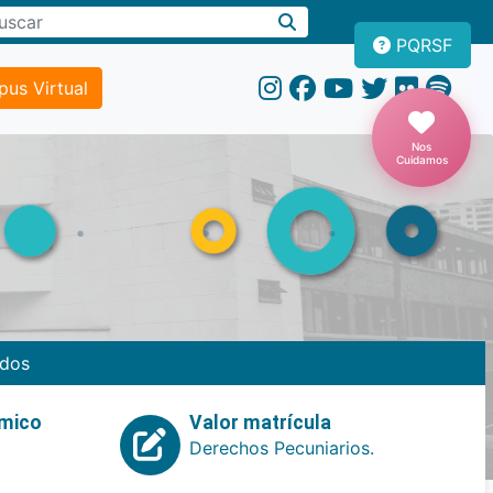
PQRSF
us Virtual
Nos
Cuidamos
dos
emico
Valor matrícula
Derechos Pecuniarios.