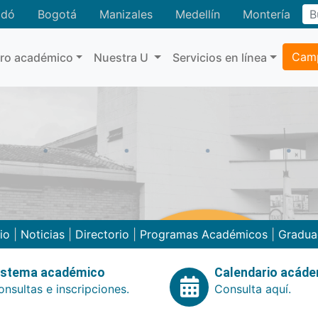
adó
Bogotá
Manizales
Medellín
Montería
Camp
tro académico
Nuestra U
Servicios en línea
cio
|
Noticias
|
Directorio
|
Programas Académicos
|
Gradua
istema académico
Calendario acád
nsultas e inscripciones.
Consulta aquí.