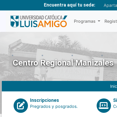
Encuentra aquí tu sede:
Apart
Programas
Regis
Centro Regional Manizales
Ini
Inscripciones
S
Pregrados y posgrados.
Co