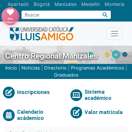
Apartadó
Bogotá
Manizales
Medellín
Montería
Nos
Cuidamos
Centro Regional Manizales
Inicio
|
Noticias
|
Directorio
|
Programas Académicos
|
Graduados
Sistema
Inscripciones
académico
Calendario
Valor matrícula
acádemico