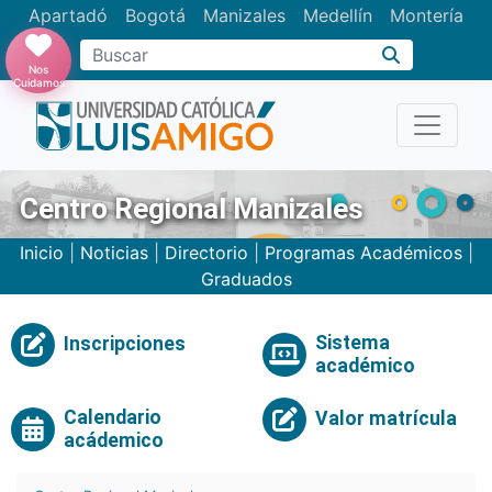
Apartadó
Bogotá
Manizales
Medellín
Montería
Nos
Cuidamos
Centro Regional Manizales
Inicio
|
Noticias
|
Directorio
|
Programas Académicos
|
Graduados
Sistema
Inscripciones
académico
Calendario
Valor matrícula
acádemico