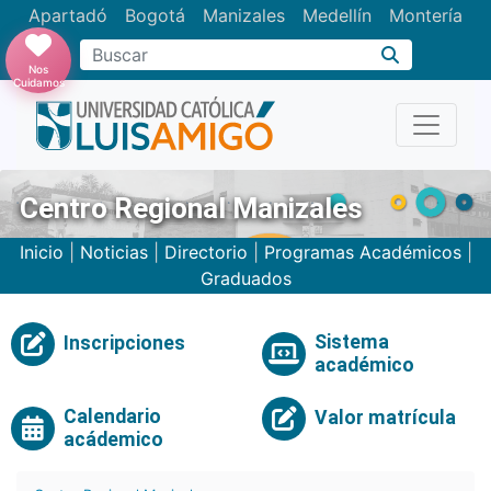
Apartadó
Bogotá
Manizales
Medellín
Montería
Nos
Cuidamos
Centro Regional Manizales
Inicio
|
Noticias
|
Directorio
|
Programas Académicos
|
Graduados
Sistema
Inscripciones
académico
Calendario
Valor matrícula
acádemico