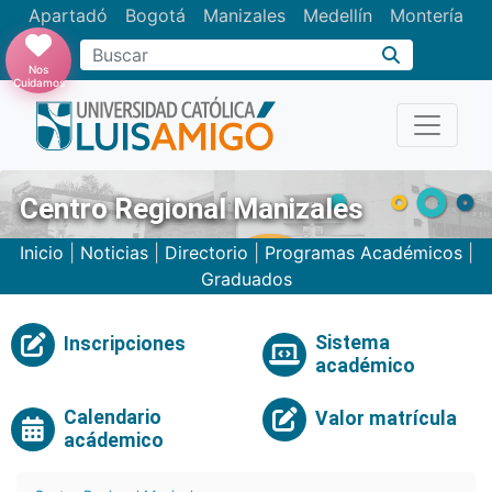
Apartadó
Bogotá
Manizales
Medellín
Montería
Nos
Cuidamos
Centro Regional Manizales
Inicio
|
Noticias
|
Directorio
|
Programas Académicos
|
Graduados
Sistema
Inscripciones
académico
Calendario
Valor matrícula
acádemico