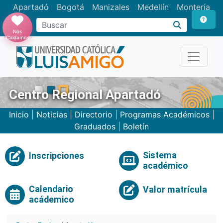
Apartadó
Bogotá
Manizales
Medellín
Montería
Nos
Cuidamos
Centro Regional Apartadó
Inicio
|
Noticias
|
Directorio
|
Programas Académicos
|
Graduados
|
Boletín
Sistema
Inscripciones
académico
Calendario
Valor matrícula
acádemico