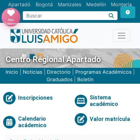
Apartadó
Bogotá
Manizales
Medellín
Montería
Nos
Cuidamos
Centro Regional Apartadó
Inicio
|
Noticias
|
Directorio
|
Programas Académicos
|
Graduados
|
Boletín
Sistema
Inscripciones
académico
Calendario
Valor matrícula
acádemico