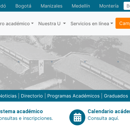
adó
Bogotá
Manizales
Medellín
Montería
Camp
tro académico
Nuestra U
Servicios en línea
Noticias
|
Directorio
|
Programas Académicos
|
Graduados
istema académico
Calendario acád
nsultas e inscripciones.
Consulta aquí.