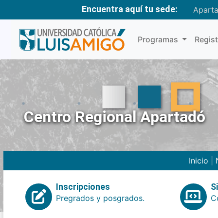
Encuentra aquí tu sede:
Apart
Programas
Regis
Centro Regional Apartadó
Inicio
|
Inscripciones
S
Pregrados y posgrados.
Co