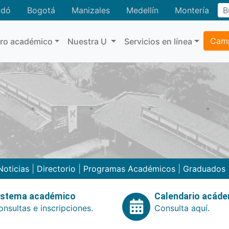
adó
Bogotá
Manizales
Medellín
Montería
Camp
tro académico
Nuestra U
Servicios en línea
Noticias
|
Directorio
|
Programas Académicos
|
Graduados
istema académico
Calendario acád
nsultas e inscripciones.
Consulta aquí.