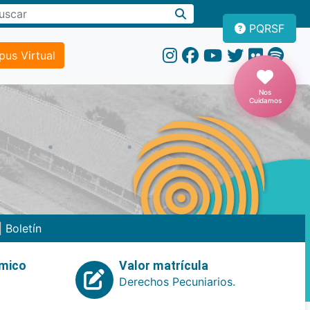
PQRSF
us Virtual
Nos
Cuidamos
|
Boletín
emico
Valor matrícula
Derechos Pecuniarios.