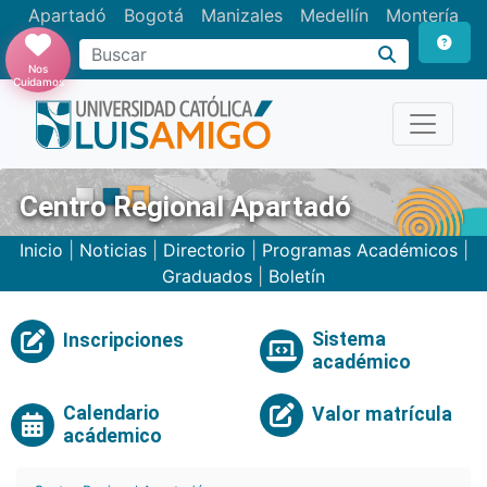
Apartadó
Bogotá
Manizales
Medellín
Montería
Nos
Cuidamos
Centro Regional Apartadó
Inicio
|
Noticias
|
Directorio
|
Programas Académicos
|
Graduados
|
Boletín
Sistema
Inscripciones
académico
Calendario
Valor matrícula
acádemico