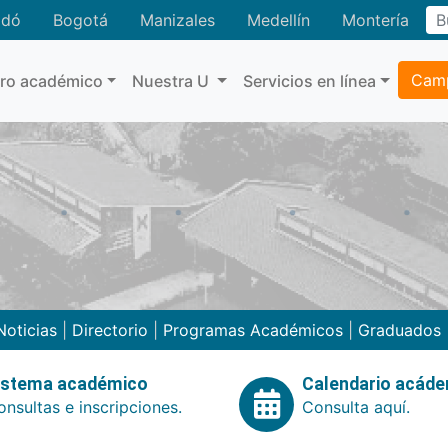
adó
Bogotá
Manizales
Medellín
Montería
Camp
tro académico
Nuestra U
Servicios en línea
Noticias
|
Directorio
|
Programas Académicos
|
Graduados
istema académico
Calendario acád
nsultas e inscripciones.
Consulta aquí.