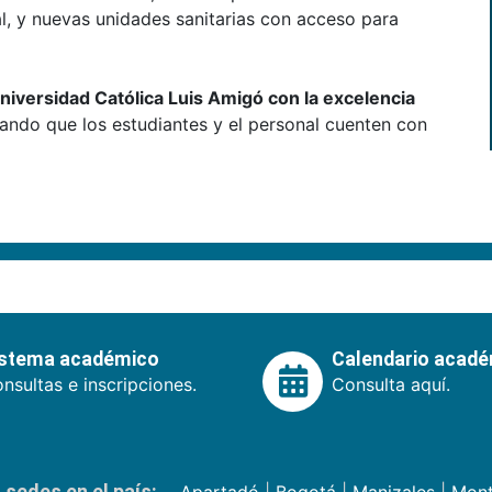
al, y nuevas unidades sanitarias con acceso para
iversidad Católica Luis Amigó con la excelencia
rando que los estudiantes y el personal cuenten con
istema académico
Calendario acad
nsultas e inscripciones.
Consulta aquí.
sedes en el país:
Apartadó
|
Bogotá
|
Manizales
|
Mont