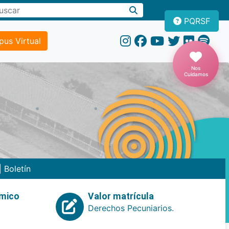
PQRSF
us Virtual
Nos
Cuidamos
|
Boletín
emico
Valor matrícula
Derechos Pecuniarios.