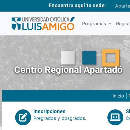
Encuentra aquí tu sede:
Apart
Programas
Regis
Centro Regional Apartadó
Inicio
|
Inscripciones
S
Pregrados y posgrados.
Co