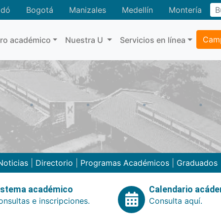
adó
Bogotá
Manizales
Medellín
Montería
Camp
tro académico
Nuestra U
Servicios en línea
Noticias
|
Directorio
|
Programas Académicos
|
Graduados
istema académico
Calendario acád
nsultas e inscripciones.
Consulta aquí.