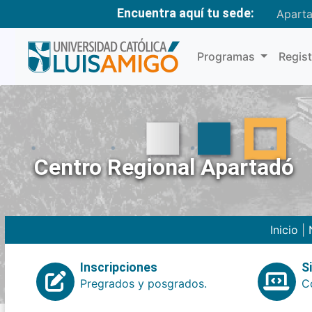
Encuentra aquí tu sede:
Apart
Programas
Regis
Centro Regional Apartadó
Inicio
|
Inscripciones
S
Pregrados y posgrados.
Co