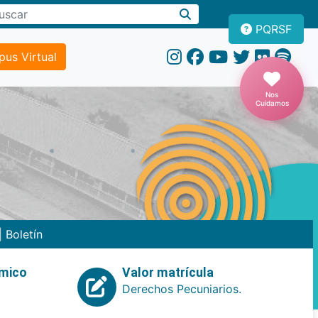
PQRSF
us Virtual
Nos
Cuidamos
|
Boletín
emico
Valor matrícula
Derechos Pecuniarios.