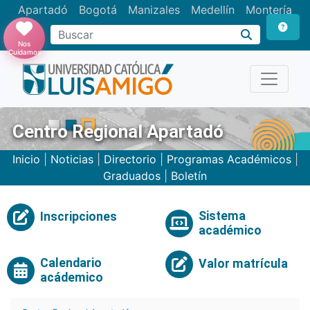
Apartadó
Bogotá
Manizales
Medellín
Montería
Nos
Cuidamos
Centro Regional Apartadó
Inicio
|
Noticias
|
Directorio
|
Programas Académicos
|
Graduados
|
Boletín
Sistema
Inscripciones
académico
Calendario
Valor matrícula
acádemico