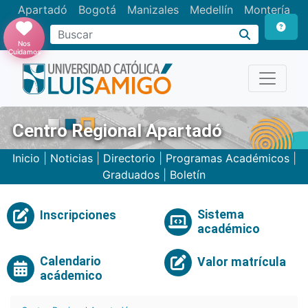
Apartadó
Bogotá
Manizales
Medellín
Montería
Nos
Cuidamos
Centro Regional Apartadó
Inicio
|
Noticias
|
Directorio
|
Programas Académicos
|
Graduados
|
Boletín
Sistema
Inscripciones
académico
Calendario
Valor matrícula
acádemico