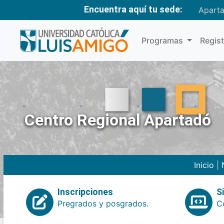
Encuentra aquí tu sede:
Apart
Programas
Regis
Centro Regional Apartadó
Inicio
|
Inscripciones
S
Pregrados y posgrados.
Co