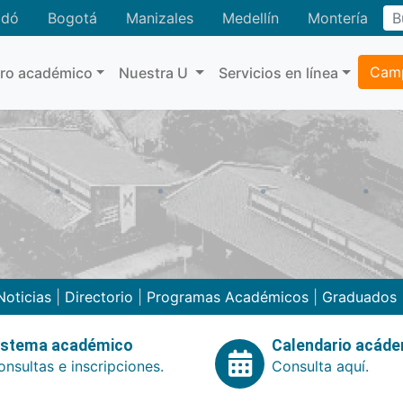
adó
Bogotá
Manizales
Medellín
Montería
Camp
tro académico
Nuestra U
Servicios en línea
Noticias
|
Directorio
|
Programas Académicos
|
Graduados
istema académico
Calendario acád
nsultas e inscripciones.
Consulta aquí.