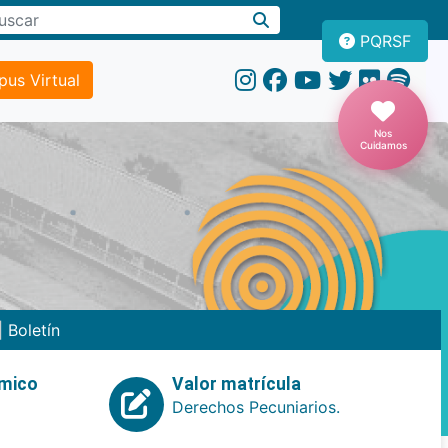
PQRSF
us Virtual
Nos
Cuidamos
|
Boletín
emico
Valor matrícula
Derechos Pecuniarios.