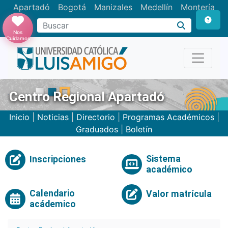
Apartadó
Bogotá
Manizales
Medellín
Montería
Nos
Cuidamos
Centro Regional Apartadó
Inicio
|
Noticias
|
Directorio
|
Programas Académicos
|
Graduados
|
Boletín
Sistema
Inscripciones
académico
Calendario
Valor matrícula
acádemico