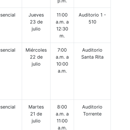
p.m.
sencial
Jueves
11:00
Auditorio 1 -
23 de
a.m. a
510
julio
12:30
m.
sencial
Miércoles
7:00
Auditorio
22 de
a.m. a
Santa Rita
julio
10:00
a.m.
sencial
Martes
8:00
Auditorio
21 de
a.m. a
Torrente
julio
11:00
a.m.