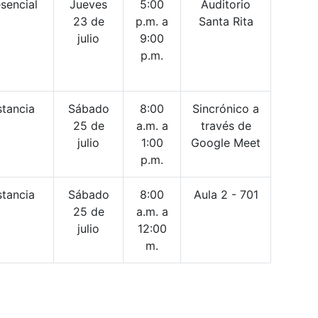
sencial
Jueves
5:00
Auditorio
23 de
p.m. a
Santa Rita
julio
9:00
p.m.
stancia
Sábado
8:00
Sincrónico a
25 de
a.m. a
través de
julio
1:00
Google Meet
p.m.
stancia
Sábado
8:00
Aula 2 - 701
25 de
a.m. a
julio
12:00
m.