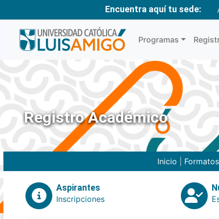
Encuentra aquí tu sede:
Programas
Regist
Registro Académico
Inicio
|
Formatos
Aspirantes
N
Inscripciones
E