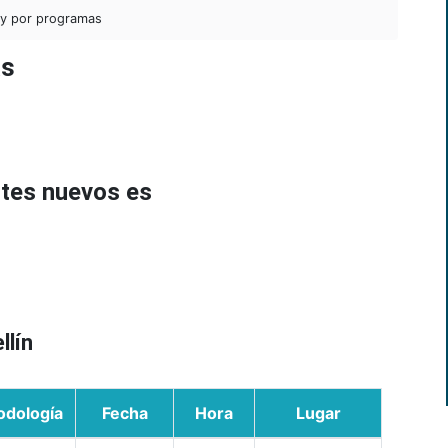
 y por programas
as
ntes nuevos es
llín
odología
Fecha
Hora
Lugar