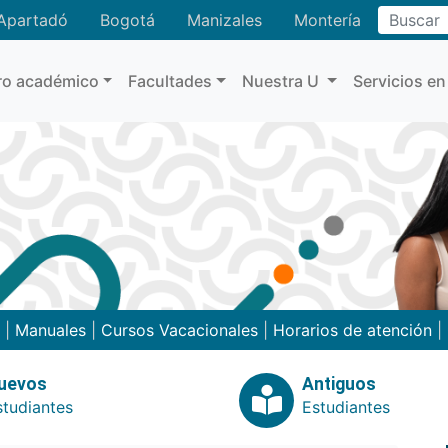
Buscar
Apartadó
Bogotá
Manizales
Montería
ro académico
Facultades
Nuestra U
Servicios en
|
Manuales
|
Cursos Vacacionales
|
Horarios de atención
|
uevos
Antiguos
studiantes
Estudiantes