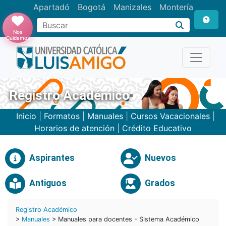
Apartadó
Bogotá
Manizales
Montería
Buscar
Nos
Cuidamos
Registro Académico
Inicio
|
Formatos
|
Manuales
|
Cursos Vacacionales
|
Horarios de atención
|
Crédito Educativo
Aspirantes
Nuevos
Antiguos
Grados
Registro Académico
>
Manuales
> Manuales para docentes - Sistema Académico