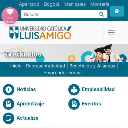
Apartadó
Bogotá
Manizales
Montería
Buscar
Nos
Cuidamos
Graduados
Inicio
|
Representatividad
|
Beneficios y Alianzas
|
Emprende-Innova
|
Noticias
Empleabilidad
Aprendizaje
Eventos
Actualiza