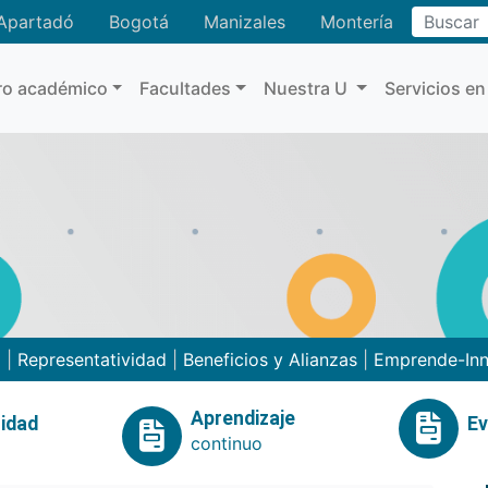
Buscar
Apartadó
Bogotá
Manizales
Montería
ro académico
Facultades
Nuestra U
Servicios en
o
|
Representatividad
|
Beneficios y Alianzas
|
Emprende-In
Aprendizaje
idad
E
continuo