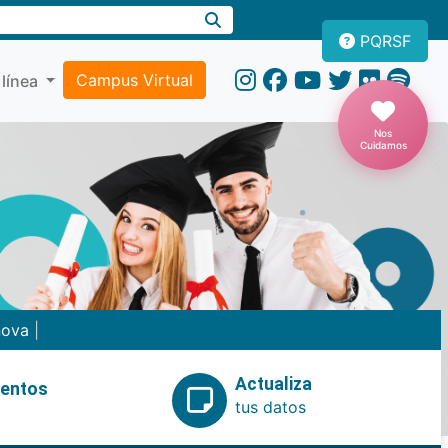
PQRSF
Campus Virtual
 línea
Nos
Cuidamos
nova
|
Actualiza
ventos
tus datos