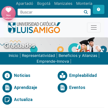
Apartadó
Bogotá
Manizales
Montería
Buscar
Nos
Cuidamos
Graduados
Inicio
|
Representatividad
|
Beneficios y Alianzas
|
Emprende-Innova
|
Noticias
Empleabilidad
Aprendizaje
Eventos
Actualiza