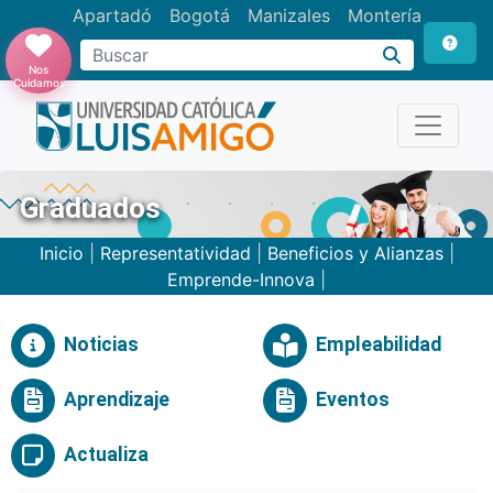
Apartadó
Bogotá
Manizales
Montería
Buscar
Nos
Cuidamos
Graduados
Inicio
|
Representatividad
|
Beneficios y Alianzas
|
Emprende-Innova
|
Noticias
Empleabilidad
Aprendizaje
Eventos
Actualiza