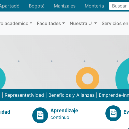
Buscar
Apartadó
Bogotá
Manizales
Montería
ro académico
Facultades
Nuestra U
Servicios en
o
|
Representatividad
|
Beneficios y Alianzas
|
Emprende-In
Aprendizaje
idad
E
continuo