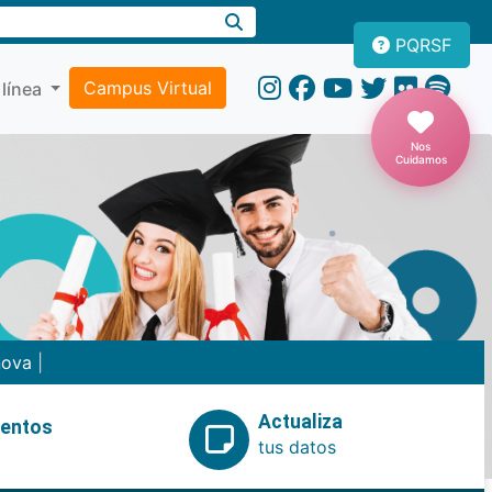
PQRSF
Campus Virtual
 línea
Nos
Cuidamos
nova
|
Actualiza
ventos
tus datos