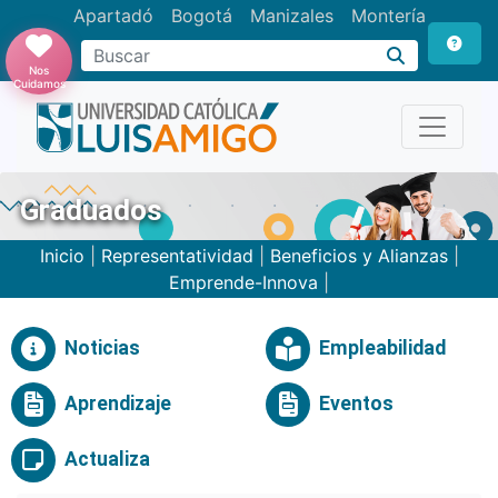
Apartadó
Bogotá
Manizales
Montería
Buscar
Nos
Cuidamos
Graduados
Inicio
|
Representatividad
|
Beneficios y Alianzas
|
Emprende-Innova
|
Noticias
Empleabilidad
Aprendizaje
Eventos
Actualiza