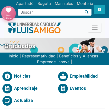
Apartadó
Bogotá
Manizales
Montería
Buscar
Nos
Cuidamos
Graduados
Inicio
|
Representatividad
|
Beneficios y Alianzas
|
Emprende-Innova
|
Noticias
Empleabilidad
Aprendizaje
Eventos
Actualiza