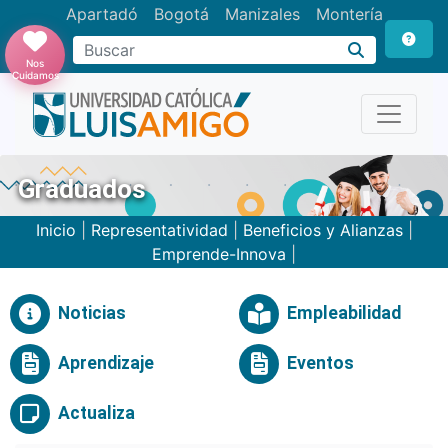
Apartadó
Bogotá
Manizales
Montería
Buscar
Nos
Cuidamos
Graduados
Inicio
|
Representatividad
|
Beneficios y Alianzas
|
Emprende-Innova
|
Noticias
Empleabilidad
Aprendizaje
Eventos
Actualiza