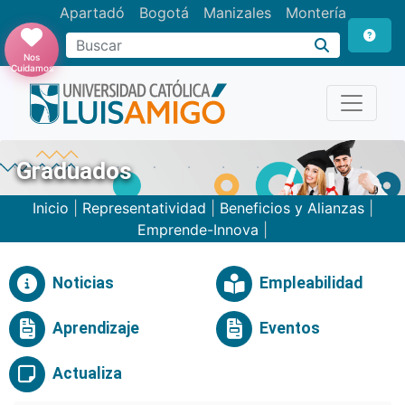
Apartadó
Bogotá
Manizales
Montería
Buscar
Nos
Cuidamos
Graduados
Inicio
|
Representatividad
|
Beneficios y Alianzas
|
Emprende-Innova
|
Noticias
Empleabilidad
Aprendizaje
Eventos
Actualiza