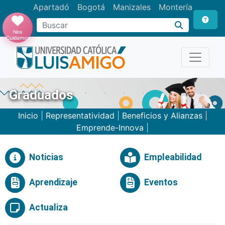
Apartadó
Bogotá
Manizales
Montería
Buscar
Nos
Cuidamos
Graduados
Inicio
|
Representatividad
|
Beneficios y Alianzas
|
Emprende-Innova
|
Noticias
Empleabilidad
Aprendizaje
Eventos
Actualiza