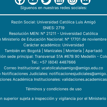
Síguenos en nuestras redes sociales:
Razón Social: Universidad Católica Luis Amigó
SNIES: 2719
Resolución MEN: N° 21211 - Universidad Católica
n Ministerio de Educación Nacional: N° 17701 de noviembre
Carácter académico: Universidad
También en:
Bogotá
|
Manizales
|
Montería
|
Apartadó
ión sede principal: Transversal 51A #67B 90 Medellín - Co
Tel.: +57 (604) 4487666
Correo Institucional: ucatolicaluisamigo@amigo.edu.co
 Notificaciones Judiciales: notificacionesjudiciales@amigo
aciones Académica Institucionales: validaciones.academic
Términos y condiciones de uso
n superior sujeta a inspección y vigilancia por el Minister