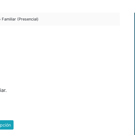
 Familiar (Presencial)
ar.
ipción