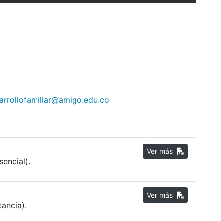
arrollofamiliar@amigo.edu.co
Ver más
sencial).
Ver más
tancia).