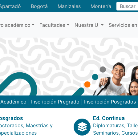
Buscar
Apartadó
Bogotá
Manizales
Montería
ro académico
Facultades
Nuestra U
Servicios en
o Académico
|
Inscripción Pregrado
|
Inscripción Posgrados
osgrados
Ed. Continua
octorados, Maestrias y
Diplomaturas, Talle
specializaciones
Seminarios, Cursos