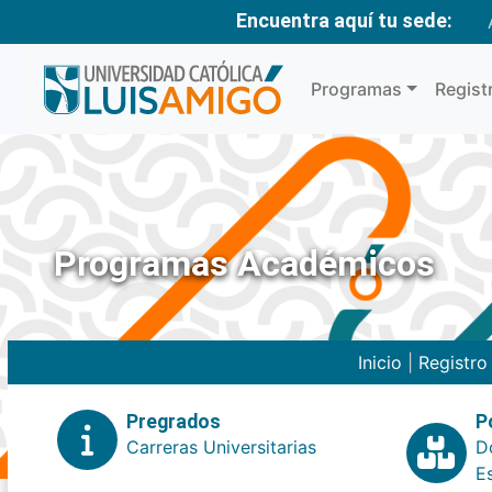
Encuentra aquí tu sede:
Programas
Regist
Programas Académicos
Inicio
|
Registr
Pregrados
P
Carreras Universitarias
D
E