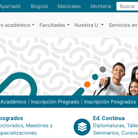
Buscar
Apartadó
Bogotá
Manizales
Montería
ro académico
Facultades
Nuestra U
Servicios en
o Académico
|
Inscripción Pregrado
|
Inscripción Posgrados
osgrados
Ed. Continua
octorados, Maestrias y
Diplomaturas, Talle
specializaciones
Seminarios, Cursos