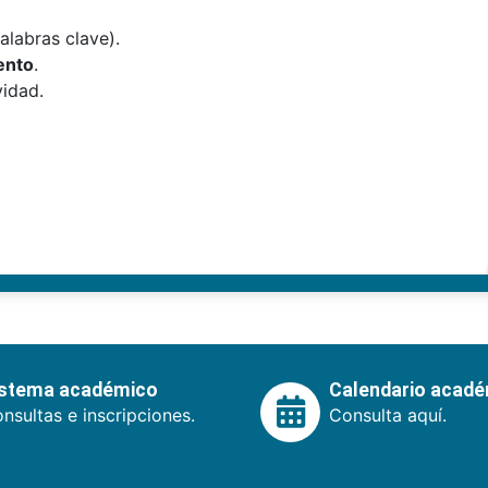
labras clave).
ento
.
vidad.
istema académico
Calendario acad
nsultas e inscripciones.
Consulta aquí.