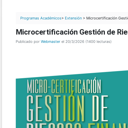
Programas Académicos
>
Extensión
> Microcertificación Gest
Microcertificación Gestión de Ri
Publicado por
Webmaster
el 20/3/2026 (1400 lecturas)