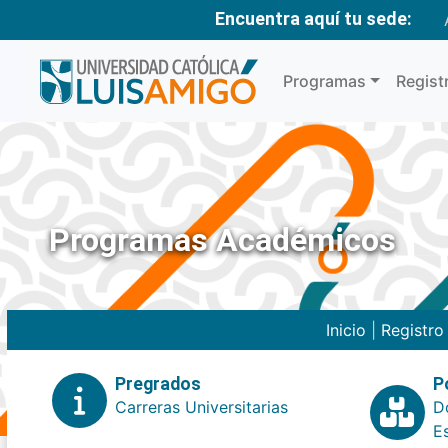
Encuentra aquí tu sede:
Programas
Regist
Programas Académicos
Inicio
|
Registr
Pregrados
P
Carreras Universitarias
D
E