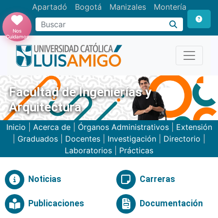
Apartadó
Bogotá
Manizales
Montería
Buscar
Nos
Cuidamos
Facultad de Ingenierías y
Arquitectura
Inicio
|
Acerca de
|
Órganos Administrativos
|
Extensión
|
Graduados
|
Docentes
|
Investigación
|
Directorio
|
Laboratorios
|
Prácticas
Noticias
Carreras
Publicaciones
Documentación