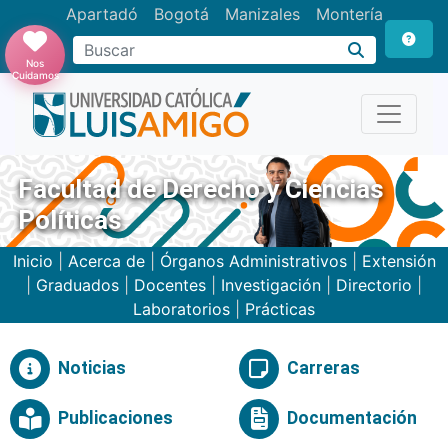
Apartadó
Bogotá
Manizales
Montería
Buscar
Nos
Cuidamos
Facultad de Derecho y Ciencias
Políticas
Inicio
|
Acerca de
|
Órganos Administrativos
|
Extensión
|
Graduados
|
Docentes
|
Investigación
|
Directorio
|
Laboratorios
|
Prácticas
Noticias
Carreras
Publicaciones
Documentación