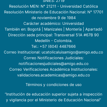
SNIES: 2719
Resolución MEN: N° 21211 - Universidad Católica
Resolución Ministerio de Educación Nacional: N° 17701
de noviembre 9 de 1984
Carácter académico: Universidad
También en:
Bogotá
|
Manizales
|
Montería
|
Apartadó
Dirección sede principal: Transversal 51A #67B 90
Medellín - Colombia.
Tel.: +57 (604) 4487666
Correo Institucional: ucatolicaluisamigo@amigo.edu.co
Correo Notificaciones Judiciales:
notificacionesjudiciales@amigo.edu.co
Correo Verificaciones Académica Institucionales:
validaciones.academicas@amigo.edu.co
Términos y condiciones de uso
“Institución de educación superior sujeta a inspección
y vigilancia por el Ministerio de Educación Nacional”