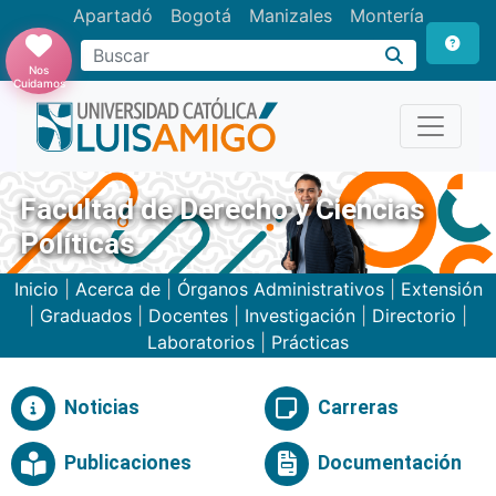
Apartadó
Bogotá
Manizales
Montería
Buscar
Nos
Cuidamos
Facultad de Derecho y Ciencias
Políticas
Inicio
|
Acerca de
|
Órganos Administrativos
|
Extensión
|
Graduados
|
Docentes
|
Investigación
|
Directorio
|
Laboratorios
|
Prácticas
Noticias
Carreras
Publicaciones
Documentación