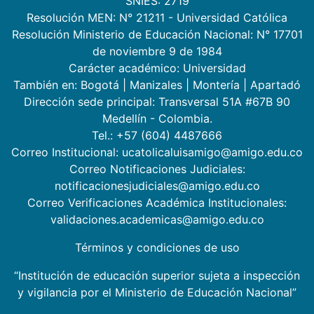
SNIES: 2719
Resolución MEN: N° 21211 - Universidad Católica
Resolución Ministerio de Educación Nacional: N° 17701
de noviembre 9 de 1984
Carácter académico: Universidad
También en:
Bogotá
|
Manizales
|
Montería
|
Apartadó
Dirección sede principal: Transversal 51A #67B 90
Medellín - Colombia.
Tel.: +57 (604) 4487666
Correo Institucional: ucatolicaluisamigo@amigo.edu.co
Correo Notificaciones Judiciales:
notificacionesjudiciales@amigo.edu.co
Correo Verificaciones Académica Institucionales:
validaciones.academicas@amigo.edu.co
Términos y condiciones de uso
“Institución de educación superior sujeta a inspección
y vigilancia por el Ministerio de Educación Nacional”