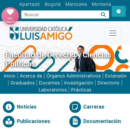
Apartadó
Bogotá
Manizales
Montería
Buscar
Nos
Cuidamos
Facultad de Derecho y Ciencias
Políticas
Inicio
|
Acerca de
|
Órganos Administrativos
|
Extensión
|
Graduados
|
Docentes
|
Investigación
|
Directorio
|
Laboratorios
|
Prácticas
Noticias
Carreras
Publicaciones
Documentación